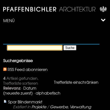
MENÜ
Suchergebnisse
RSS Feed abonnieren
4
Artikel gefunden.
Trefferliste einschränken
Trefferliste sortieren
Relevanz
·
Datum
(neueste zuerst)
·
alphabetisch
Spar Blindenmarkt
Existiert in
Projekte
/
Gewerbe, Verwaltung