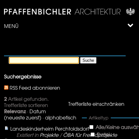
MENÜ
Suchergebnisse
RSS Feed abonnieren
2
Artikel gefunden.
Trefferliste einschränken
Trefferliste sortieren
Relevanz
·
Datum
(neueste zuerst)
·
alphabetisch
Artikeltyp
Alle/Keine auswäh
Landeskinderheim Perchtoldsdorf
Datei
Existiert in
Projekte
/
ÖBA für Fremdprojekte