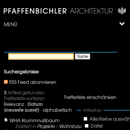
MENÜ
Suchergebnisse
RSS Feed abonnieren
2
Artikel gefunden.
Trefferliste einschränken
Trefferliste sortieren
Datum
Relevanz
·
(neueste zuerst)
·
alphabetisch
Artikeltyp
Alle/Keine auswäh
WHA Krummnußbaum
Datei
Existiert in
Projekte
/
Wohnbau