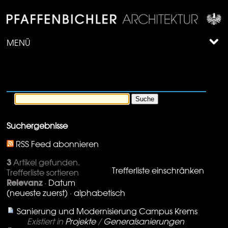
MENÜ
Suchergebnisse
RSS Feed abonnieren
3
Artikel gefunden.
Trefferliste einschränken
Trefferliste sortieren
Relevanz
·
Datum
(neueste zuerst)
·
alphabetisch
Sanierung und Modernisierung Campus Krems
Existiert in
Projekte
/
Generalsanierungen