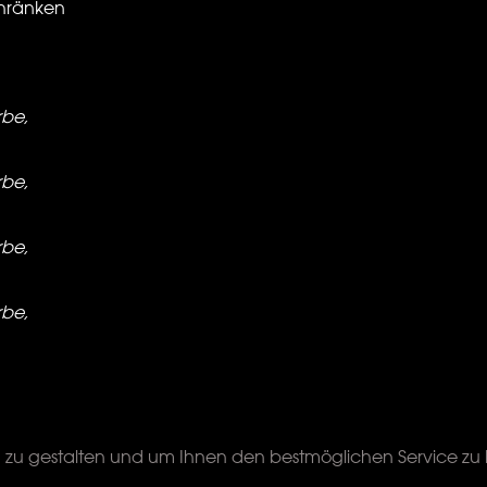
schränken
be,
be,
be,
be,
 zu gestalten und um Ihnen den bestmöglichen Service zu bie