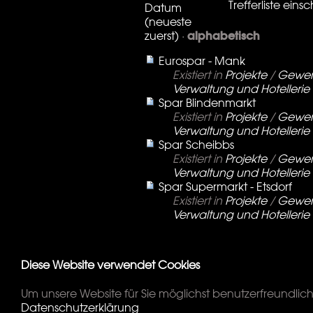
Trefferliste ein
Datum
(neueste
alphabetisch
zuerst)
·
Eurospar - Mank
Existiert in
Projekte
/
Gewer
Verwaltung und Hotellerie
Spar Blindenmarkt
Existiert in
Projekte
/
Gewer
Verwaltung und Hotellerie
Spar Scheibbs
Existiert in
Projekte
/
Gewer
Verwaltung und Hotellerie
Spar Supermarkt - Etsdorf
Existiert in
Projekte
/
Gewer
Verwaltung und Hotellerie
Diese Website verwendet Cookies
Um unsere Website für Sie möglichst benutzerfreundlich
Datenschutzerklärung