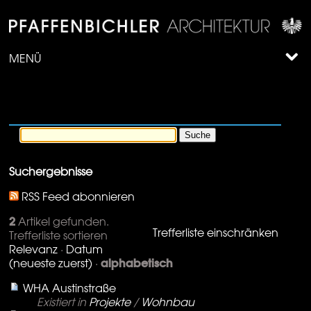
MENÜ
Suchergebnisse
RSS Feed abonnieren
2
Artikel gefunden.
Trefferliste einschränken
Trefferliste sortieren
Relevanz
·
Datum
alphabetisch
(neueste zuerst)
·
WHA Austinstraße
Existiert in
Projekte
/
Wohnbau