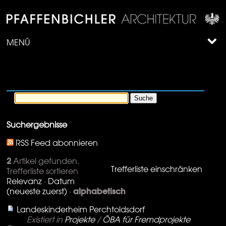
MENÜ
Suchergebnisse
RSS Feed abonnieren
2
Artikel gefunden.
Trefferliste einschränken
Trefferliste sortieren
Relevanz
·
Datum
alphabetisch
(neueste zuerst)
·
Landeskinderheim Perchtoldsdorf
Existiert in
Projekte
/
ÖBA für Fremdprojekte