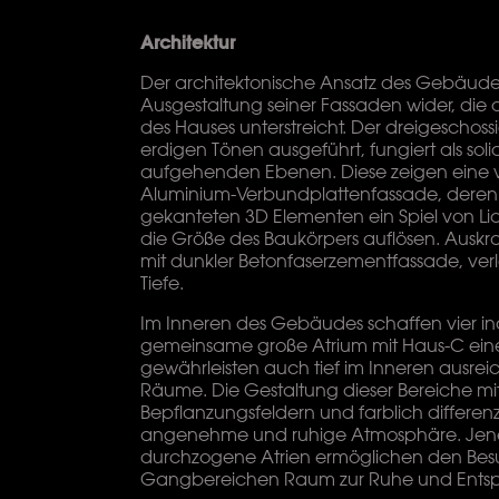
Architektur
Der architektonische Ansatz des Gebäudes s
Ausgestaltung seiner Fassaden wider, die d
des Hauses unterstreicht. Der dreigeschossi
erdigen Tönen ausgeführt, fungiert als soli
aufgehenden Ebenen. Diese zeigen eine ver
Aluminium-Verbundplattenfassade, dere
gekanteten 3D Elementen ein Spiel von L
die Größe des Baukörpers auflösen. Aus
mit dunkler Betonfaserzementfassade, ver
Tiefe.
Im Inneren des Gebäudes schaffen vier indi
gemeinsame große Atrium mit Haus-C ei
gewährleisten auch tief im Inneren ausrei
Räume. Die Gestaltung dieser Bereiche m
Bepflanzungsfeldern und farblich differenz
angenehme und ruhige Atmosphäre. Jene
durchzogene Atrien ermöglichen den Besu
Gangbereichen Raum zur Ruhe und Ents