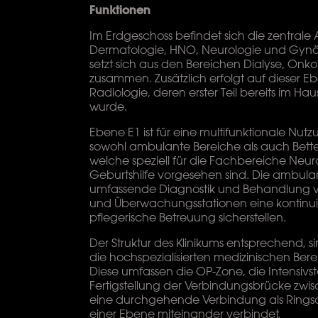
Funktionen
Im Erdgeschoss befindet sich die zentral
Dermatologie, HNO, Neurologie und Gynäk
setzt sich aus den Bereichen Dialyse, Onk
zusammen. Zusätzlich erfolgt auf dieser Ebe
Radiologie, deren erster Teil bereits im Ha
wurde.
Ebene E1 ist für eine multifunktionale Nutzu
sowohl ambulante Bereiche als auch Bet
welche speziell für die Fachbereiche Neu
Geburtshilfe vorgesehen sind. Die ambula
umfassende Diagnostik und Behandlung vo
und Überwachungsstationen eine kontinui
pflegerische Betreuung sicherstellen.
Der Struktur des Klinikums entsprechend, s
die hochspezialisierten medizinischen Ber
Diese umfassen die OP-Zone, die Intensivs
Fertigstellung der Verbindungsbrücke zwi
eine durchgehende Verbindung als Ringsch
einer Ebene miteinander verbindet.