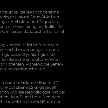
e Ambulanz, die die Fachbereiche
ologie umfasst. Diese Abteilung
ologie, Ambulanz und Tagesklinik
ne die Erweiterung des Instituts für
us-C im ersten Bauabschnitt errichtet
ng konzipiert. Hier befinden sich
ten- und Überwachungsstationen,
rologie sowie Gynäkologie und
nten Bereiche ermöglichen eine
n Patienten, während die Betten-
erliche medizinische und
ind auch im aktuellen Bauteil „D“
eiche auf Ebene E2 angesiedelt.
tation und die Neonatologie. Mit der
schen Haus-D und Haus-B entsteht
luss, welche die vier Häuser auf