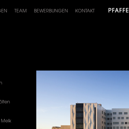
GEN
TEAM
BEWERBUNGEN
KONTAKT
en
ölten
 Melk