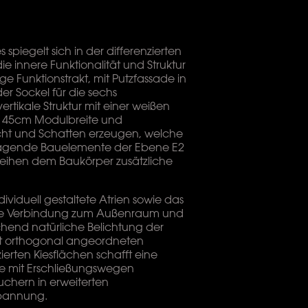
piegelt sich in der differenzierten
ie innere Funktionalität und Struktur
ge Funktionstrakt, mit Putzfassade in
der Sockel für die sechs
tikale Struktur mit einer weißen
n 45cm Modulbreite und
icht und Schatten erzeugen, welche
kragende Bauelemente der Ebene E2
leihen dem Baukörper zusätzliche
viduell gestaltete Atrien sowie das
ne Verbindung zum Außenraum und
chend natürliche Belichtung der
it orthogonal angeordneten
ierten Kiesflächen schafft eine
 mit Erschließungswegen
chern in erweiterten
pannung.