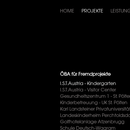
HOME
PROJEKTE
LEISTUN
ÖBA für Fremdprojekte
I.S.T.Austria - Kindergarten
I.S.T.Austria - Visitor Center
Gesundheitszentrum 1 - St. Pölt
Kinderbetreuung - UK St. Pölten
Karl Landsteiner Privatuniversitä
Landeskinderheim Perchtoldsdo
Golfhotelanlage Atzenbrugg
Schule Deutsch-Wagram